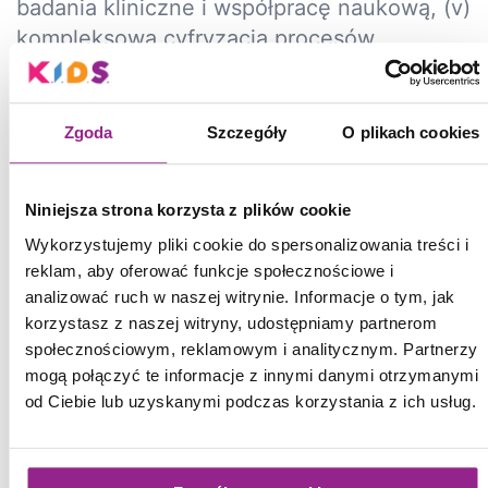
badania kliniczne i współpracę naukową, (v)
kompleksowa cyfryzacja procesów
klinicznych, (vi) zrównoważony rozwój i
innowacje ekologiczne.
Zgoda
Szczegóły
O plikach cookies
(I) KIDS-FORMATOR NA PIĄTKĘ
Jest to nowa kategoria z okazji piątej edycji
Niniejsza strona korzysta z plików cookie
konkursu. Celem tej kategorii jest
Wykorzystujemy pliki cookie do spersonalizowania treści i
wyróżnienie spośród wybranych laureatów
reklam, aby oferować funkcje społecznościowe i
konkursu w ostatnich 5 latach projektu
analizować ruch w naszej witrynie. Informacje o tym, jak
najciekawszego, najbardziej
korzystasz z naszej witryny, udostępniamy partnerom
społecznościowym, reklamowym i analitycznym. Partnerzy
spektakularnego, innowacyjnego, który
mogą połączyć te informacje z innymi danymi otrzymanymi
cieszył się największą popularnością i był
od Ciebie lub uzyskanymi podczas korzystania z ich usług.
inspiracją do tworzenia kolejnych projektów
unowocześniających lecznictwo
pediatryczne. Nagradzany jest projekt, a