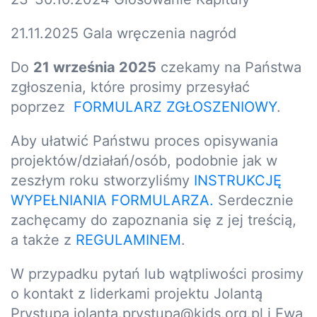
21.11.2025 Gala wręczenia nagród
Do
21 września 2025
czekamy na Państwa
zgłoszenia, które prosimy przesyłać
poprzez
FORMULARZ ZGŁOSZENIOWY
.
Aby ułatwić Państwu proces opisywania
projektów/działań/osób, podobnie jak w
zeszłym roku stworzyliśmy
INSTRUKCJĘ
WYPEŁNIANIA FORMULARZA.
Serdecznie
zachęcamy do zapoznania się z jej treścią,
a także z
REGULAMINEM
.
W przypadku pytań lub wątpliwości prosimy
o kontakt z liderkami projektu Jolantą
Prystupą jolanta.prystupa@kids.org.pl i Ewą