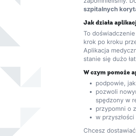
zapomnieliśmy. D
szpitalnych koryt
Jak działa aplika
To doświadczenie 
krok po kroku prz
Aplikacja medyczna
stanie się dużo ła
W czym pomoże ap
podpowie, jak
pozwoli nowym
spędzony w re
przypomni o 
w przyszłości
Chcesz dostawiać 