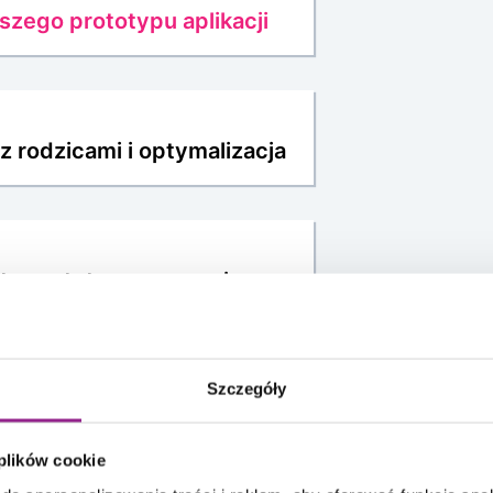
szego prototypu aplikacji
z rodzicami i optymalizacja
sty prototypu w nowej
ZD
Szczegóły
loperskich
 plików cookie