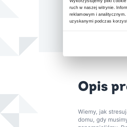
Wykorzystujemy pliki cookie 
ruch w naszej witrynie. Inf
Styczeń 2020
reklamowym i analitycznym. 
Wdrożenie aplika
uzyskanymi podczas korzysta
Opis pr
Wiemy, jak stresuj
domu, gdy musim