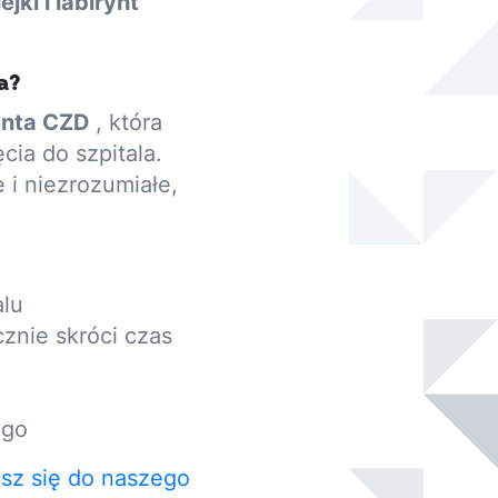
jki i labirynt
a?
jenta CZD
, która
ia do szpitala.
 i niezrozumiałe,
alu
znie skróci czas
ego
sz się do naszego