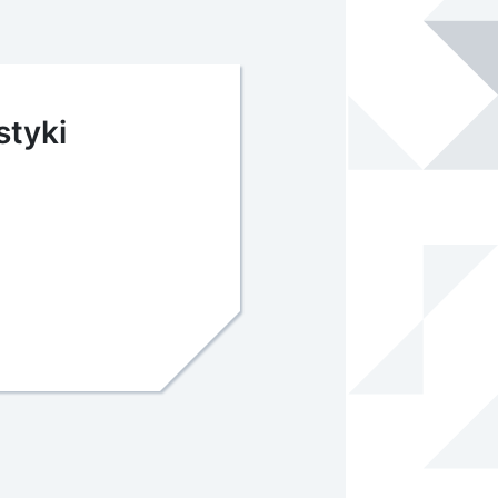
styki
2