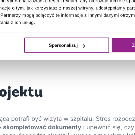
do spersonalizowania treści i reklam, aby oferować funkcje sp
ormacje o tym, jak korzystasz z naszej witryny, udostępniamy p
Partnerzy mogą połączyć te informacje z innymi danymi otrzym
cji
nia z ich usług.
Spersonalizuj
Z
ojektu
ąca potrafi być wizyta w szpitalu. Stres rozpoc
y
skompletować dokumenty
i upewnić się, czy