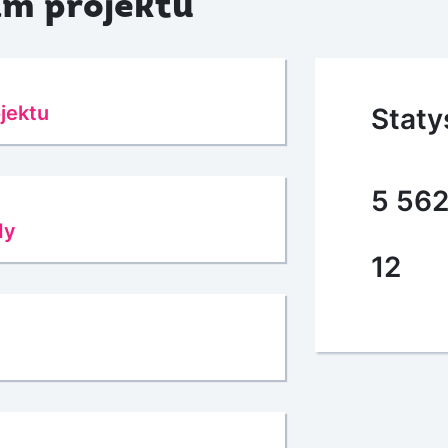
m projektu
jektu
Staty
5 56
dy
12