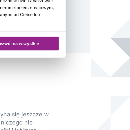
ołecznościowe i analizować
artnerom społecznościowym,
anymi od Ciebie lub
ezwól na wszystkie
zyna się jeszcze w
 niczego nie