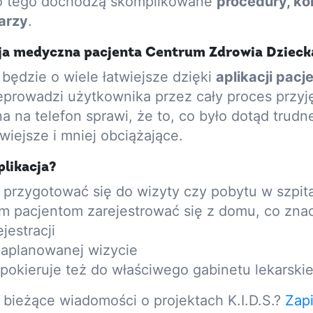
o tego dochodzą skomplikowane
procedury, kole
arzy
.
cja medyczna pacjenta Centrum Zdrowia Dzieck
będzie o wiele łatwiejsze dzięki
aplikacji pac
eprowadzi użytkownika przez cały proces przyjęc
 na telefon sprawi, że to, co było dotąd trudne
twiejsze i mniej obciążające.
likacja?
 przygotować się do wizyty czy pobytu w szpit
 pacjentom zarejestrować się z domu, co znac
jestracji
zaplanowanej wizycie
 pokieruje też do właściwego gabinetu lekarski
bieżące wiadomości o projektach K.I.D.S.?
Zapi