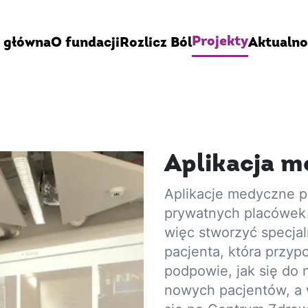
Projekty
 główna
O fundacji
Rozlicz Ból
Aktualno
Aplikacja m
Aplikacje medyczne p
prywatnych placówek
więc stworzyć specjal
pacjenta, która przyp
podpowie, jak się do 
nowych pacjentów, a w