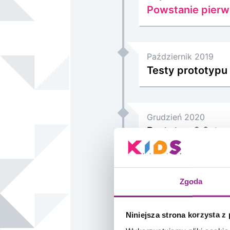
Powstanie pierw
Październik 2019
Testy prototypu 
Grudzień 2020
Prototyp 2.0, te
przestrzeni IPC
Zgoda
Kwiecień 2020
Start prac dewe
Niniejsza strona korzysta z