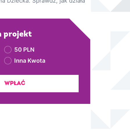
a Dziecka. Sprawdź, jak działa
 projekt
50 PLN
Inna Kwota
WPŁAĆ