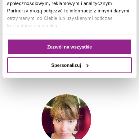
społecznościowym, reklamowym i analitycznym.
Partnerzy mogą połączyć te informacje z innymi danymi
otrzymanymi od Ciebie lub uzyskanymi podczas
korzystania z ich usług.
Zezwól na wszystkie
Aleksandra
Wysocka
Spersonalizuj
Wiceprezeska Zarządu ds. Operacyjnych