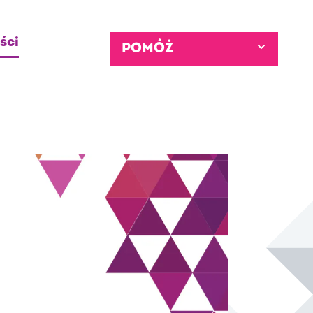
ści
POMÓŻ