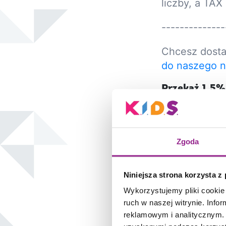
liczby, a TAX
--------------
Chcesz dosta
do naszego n
Przekaż 1,5%
Dziecięcych 
https://www.
Dziękujemy z
Zgoda
Jak jeszcze
Niniejsza strona korzysta z
Kupując nasze
Wykorzystujemy pliki cookie 
zmieniajmy sz
ruch w naszej witrynie. Inf
reklamowym i analitycznym. 
Zostań
naszy