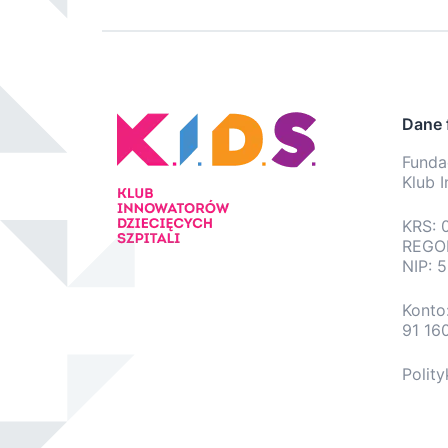
Dane 
Fundac
Klub 
KRS: 
REGO
NIP: 
Konto
91 16
Polit