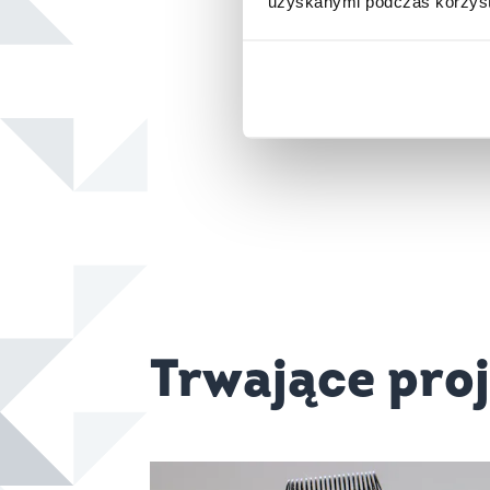
uzyskanymi podczas korzysta
Trwające pro