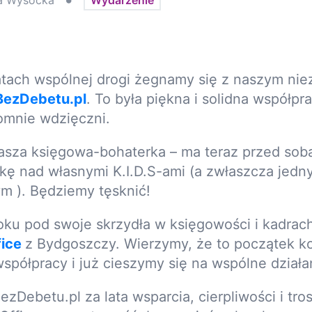
a
Wysocka
atach wspólnej drogi żegnamy się z naszym n
BezDebetu.pl
. To była piękna i solidna współpra
omnie wdzięczni.
nasza księgowa-bohaterka – ma teraz przed so
ekę nad własnymi K.I.D.S-ami (a zwłaszcza jedn
m ). Będziemy tęsknić!
ku pod swoje skrzydła w księgowości i kadrach
ice
z Bydgoszczy. Wierzymy, że to początek kol
współpracy i już cieszymy się na wspólne działa
zDebetu.pl za lata wsparcia, cierpliwości i tro