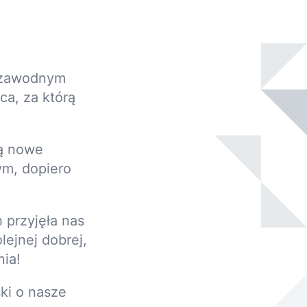
iezawodnym
ca, za którą
bą nowe
ym, dopiero
 przyjęła nas
ejnej dobrej,
nia!
ski o nasze