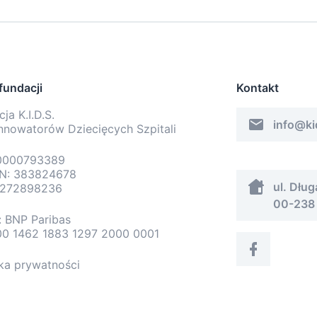
fundacji
Kontakt
ja K.I.D.S.
info@ki
Innowatorów Dziecięcych Szpitali
0000793389
N: 383824678
ul. Dług
5272898236
00-238
: BNP Paribas
00 1462 1883 1297 2000 0001
yka prywatności