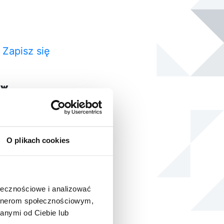
?
Zapisz się
ów
O plikach cookies
S. Razem
ołecznościowe i analizować
artnerom społecznościowym,
anymi od Ciebie lub