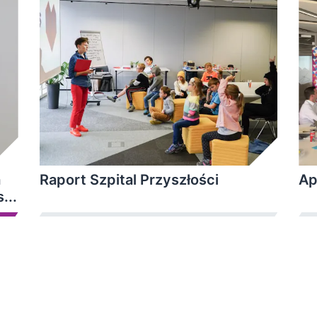
a
Raport Szpital Przyszłości
Ap
s
...