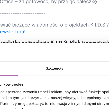
 Office – za gotowość, by przejąć pałeczkę.
---------------------
wiać bieżące wiadomości o projektach K.I.D.S.
ewslettera!
 podatku na Fundację K.I.D.S. Klub Innowator
Szpitali. KRS 0000793389
pitax.pl/rozliczenie-pit-online-0000793389/
a Twoje wsparcie 🩷
Szczegóły
 możesz nam pomóc?
Przytul wilka!
 plików cookie
 produkty wspierasz działania Fundacji K.I.D.
do spersonalizowania treści i reklam, aby oferować funkcje sp
pitale na dobre!
ormacje o tym, jak korzystasz z naszej witryny, udostępniamy p
Partnerzy mogą połączyć te informacje z innymi danymi otrzym
m Patronem!