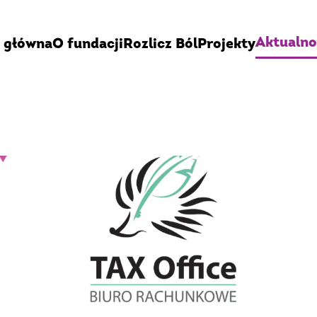
Aktualno
 główna
O fundacji
Rozlicz Ból
Projekty