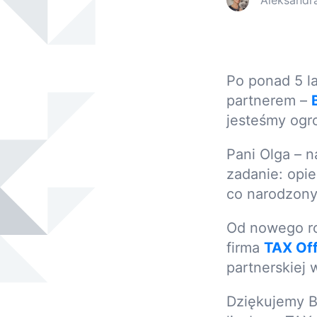
Aleksandr
Po ponad 5 l
partnerem –
jesteśmy ogr
Pani Olga – 
zadanie: opi
co narodzony
Od nowego ro
firma
TAX Off
partnerskiej 
Dziękujemy Be