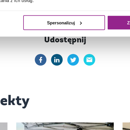
nia z ich usług.
Spersonalizuj
Z
Udostępnij
jekty