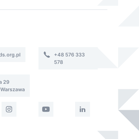
ds.org.pl
+48 576 333
578
a 29
 Warszawa