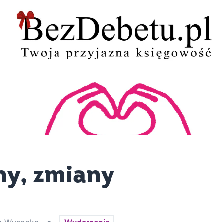
ny, zmiany
•
Wydarzenie